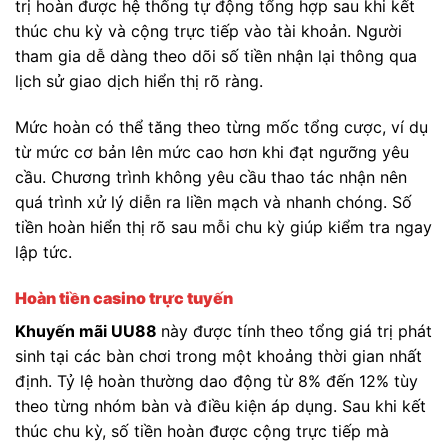
trị hoàn được hệ thống tự động tổng hợp sau khi kết
thúc chu kỳ và cộng trực tiếp vào tài khoản. Người
tham gia dễ dàng theo dõi số tiền nhận lại thông qua
lịch sử giao dịch hiển thị rõ ràng.
Mức hoàn có thể tăng theo từng mốc tổng cược, ví dụ
từ mức cơ bản lên mức cao hơn khi đạt ngưỡng yêu
cầu. Chương trình không yêu cầu thao tác nhận nên
quá trình xử lý diễn ra liền mạch và nhanh chóng. Số
tiền hoàn hiển thị rõ sau mỗi chu kỳ giúp kiểm tra ngay
lập tức.
Hoàn tiền casino trực tuyến
Khuyến mãi UU88
này được tính theo tổng giá trị phát
sinh tại các bàn chơi trong một khoảng thời gian nhất
định. Tỷ lệ hoàn thường dao động từ 8% đến 12% tùy
theo từng nhóm bàn và điều kiện áp dụng. Sau khi kết
thúc chu kỳ, số tiền hoàn được cộng trực tiếp mà