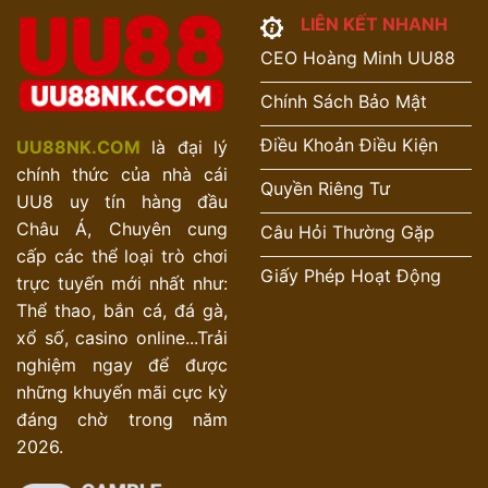
LIÊN KẾT NHANH
CEO Hoàng Minh UU88
Chính Sách Bảo Mật
Điều Khoản Điều Kiện
UU88NK.COM
là đại lý
chính thức của nhà cái
Quyền Riêng Tư
UU8 uy tín hàng đầu
Châu Á, Chuyên cung
Câu Hỏi Thường Gặp
cấp các thể loại trò chơi
Giấy Phép Hoạt Động
trực tuyến mới nhất như:
Thể thao, bắn cá, đá gà,
xổ số, casino online...Trải
nghiệm ngay để được
những khuyến mãi cực kỳ
đáng chờ trong năm
2026.