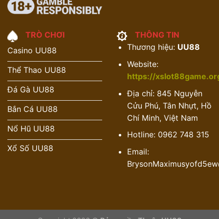
TRÒ CHƠI
THÔNG TIN
Thương hiệu:
UU88
Casino UU88
Website:
Thể Thao UU88
https://xslot88game.or
Đá Gà UU88
Địa chỉ:
845 Nguyễn
Cửu Phú, Tân Nhựt, Hồ
Bắn Cá UU88
Chí Minh, Việt Nam
Nổ Hũ UU88
Hotline:
0962 748 315
Xổ Số UU88
Email:
BrysonMaximusyofd5ew