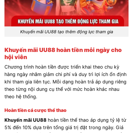
Khuyến mãi UU88 tạo thêm động lực tham gia
Khuyến mãi UU88 hoàn tiền mỗi ngày cho
hội viên
Chương trình hoàn tiền được triển khai theo chu kỳ
hàng ngày nhằm giảm chi phí và duy trì lợi ích ổn định
khi tham gia liên tục. Mỗi dạng hoàn trả áp dụng riêng
theo từng nội dung cụ thể với mức hoàn khác nhau
theo hệ thống.
Hoàn tiền cá cược thể thao
Khuyến mãi UU88
hoàn tiền thể thao áp dụng tỷ lệ từ
5% đến 10% dựa trên tổng giá trị đặt trong ngày. Giá