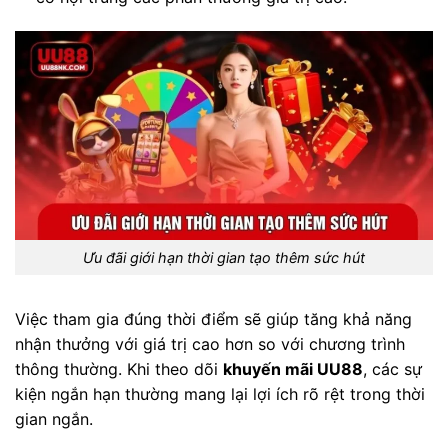
Ưu đãi giới hạn thời gian tạo thêm sức hút
Việc tham gia đúng thời điểm sẽ giúp tăng khả năng
nhận thưởng với giá trị cao hơn so với chương trình
thông thường. Khi theo dõi
khuyến mãi UU88
, các sự
kiện ngắn hạn thường mang lại lợi ích rõ rệt trong thời
gian ngắn.