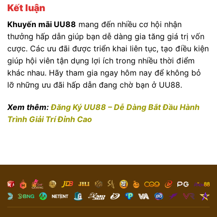
Kết luận
Khuyến mãi UU88
mang đến nhiều cơ hội nhận
thưởng hấp dẫn giúp bạn dễ dàng gia tăng giá trị vốn
cược. Các ưu đãi được triển khai liên tục, tạo điều kiện
giúp hội viên tận dụng lợi ích trong nhiều thời điểm
khác nhau. Hãy tham gia ngay hôm nay để không bỏ
lỡ những ưu đãi hấp dẫn đang chờ bạn ở UU88.
Xem thêm:
Đăng Ký UU88 – Dễ Dàng Bắt Đầu Hành
Trình Giải Trí Đỉnh Cao