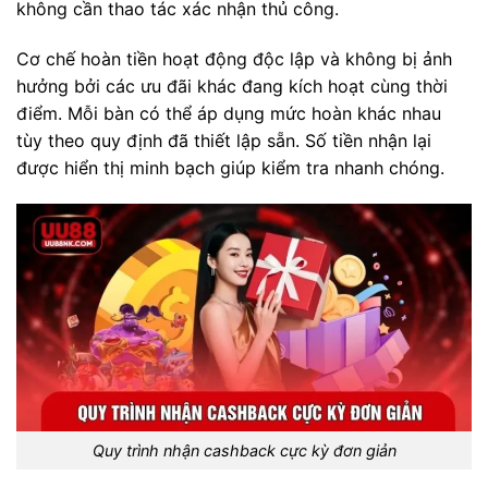
không cần thao tác xác nhận thủ công.
Cơ chế hoàn tiền hoạt động độc lập và không bị ảnh
hưởng bởi các ưu đãi khác đang kích hoạt cùng thời
điểm. Mỗi bàn có thể áp dụng mức hoàn khác nhau
tùy theo quy định đã thiết lập sẵn. Số tiền nhận lại
được hiển thị minh bạch giúp kiểm tra nhanh chóng.
Quy trình nhận cashback cực kỳ đơn giản