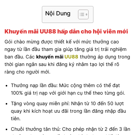
Nội Dung
Khuyến mãi UU88 hấp dẫn cho hội viên mới
Gói chào mừng được thiết kế với mức thưởng cao
ngay từ lần đầu tham gia giúp tăng giá trị trải nghiệm
ban đầu. Các
khuyến mãi
UU88
thường áp dụng trong
thời gian ngắn sau khi đăng ký nhằm tạo lợi thế rõ
ràng cho người mới.
Thưởng nạp lần đầu: Mức cộng thêm có thể đạt
100% giá trị nạp với giới hạn cụ thể theo từng gói.
Tặng vòng quay miễn phí: Nhận từ 10 đến 50 lượt
quay khi kích hoạt ưu đãi trong lần đăng nhập đầu
tiên.
Chuỗi thưởng tân thủ: Cho phép nhận từ 2 đến 3 lần