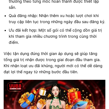
thưởng theo từng mốc hoàn thành được thiết lập
sẵn.
Quà đăng nhập: Nhận thêm xu hoặc lượt chơi khi
truy cập liên tục trong những ngày đầu sau đăng ký.
Ưu đãi kết hợp: Một số gói có thể cộng dồn giá trị
khi tham gia nhiều chương trình trong cùng thời
điểm.
Việc tận dụng đúng thời gian áp dụng sẽ giúp tăng
tổng giá trị nhận được trong giai đoạn đầu tham gia.
Khi nhận loạt ưu đãi khủng, người mới có thể dễ dàng
đạt lợi thế ngay từ những bước đầu tiên.