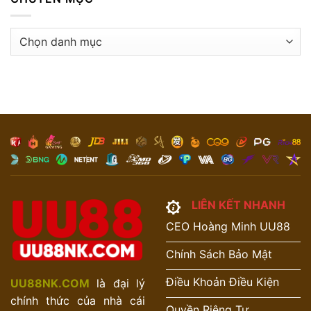
Vương
Là
Mở
–
Nhận
Săn
Diện
chuyên
Boss
Ngay
mục
Nhận
Chu
Thưởng
Kỳ
Cực
Nổ
Đã
Trong
2026
LIÊN KẾT NHANH
CEO Hoàng Minh UU88
Chính Sách Bảo Mật
Điều Khoản Điều Kiện
UU88NK.COM
là đại lý
chính thức của nhà cái
Quyền Riêng Tư