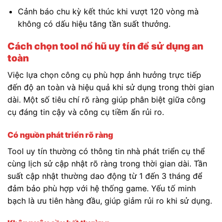
Cảnh báo chu kỳ kết thúc khi vượt 120 vòng mà
không có dấu hiệu tăng tần suất thưởng.
Cách chọn tool nổ hũ uy tín để sử dụng an
toàn
Việc lựa chọn công cụ phù hợp ảnh hưởng trực tiếp
đến độ an toàn và hiệu quả khi sử dụng trong thời gian
dài. Một số tiêu chí rõ ràng giúp phân biệt giữa công
cụ đáng tin cậy và công cụ tiềm ẩn rủi ro.
Có nguồn phát triển rõ ràng
Tool uy tín thường có thông tin nhà phát triển cụ thể
cùng lịch sử cập nhật rõ ràng trong thời gian dài. Tần
suất cập nhật thường dao động từ 1 đến 3 tháng để
đảm bảo phù hợp với hệ thống game. Yếu tố minh
bạch là ưu tiên hàng đầu, giúp giảm rủi ro khi sử dụng.