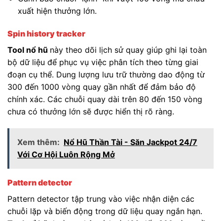
xuất hiện thưởng lớn.
Spin history tracker
Tool nổ hũ
này theo dõi lịch sử quay giúp ghi lại toàn
bộ dữ liệu để phục vụ việc phân tích theo từng giai
đoạn cụ thể. Dung lượng lưu trữ thường dao động từ
300 đến 1000 vòng quay gần nhất để đảm bảo độ
chính xác. Các chuỗi quay dài trên 80 đến 150 vòng
chưa có thưởng lớn sẽ được hiển thị rõ ràng.
Xem thêm:
Nổ Hũ Thần Tài - Săn Jackpot 24/7
Với Cơ Hội Luôn Rộng Mở
Pattern detector
Pattern detector tập trung vào việc nhận diện các
chuỗi lặp và biến động trong dữ liệu quay ngắn hạn.