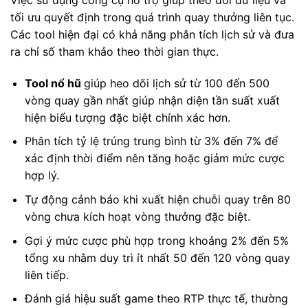
tối ưu quyết định trong quá trình quay thưởng liên tục.
Các tool hiện đại có khả năng phân tích lịch sử và đưa
ra chỉ số tham khảo theo thời gian thực.
Tool nổ hũ
giúp heo dõi lịch sử từ 100 đến 500
vòng quay gần nhất giúp nhận diện tần suất xuất
hiện biểu tượng đặc biệt chính xác hơn.
Phân tích tỷ lệ trúng trung bình từ 3% đến 7% để
xác định thời điểm nên tăng hoặc giảm mức cược
hợp lý.
Tự động cảnh báo khi xuất hiện chuỗi quay trên 80
vòng chưa kích hoạt vòng thưởng đặc biệt.
Gợi ý mức cược phù hợp trong khoảng 2% đến 5%
tổng xu nhằm duy trì ít nhất 50 đến 120 vòng quay
liên tiếp.
Đánh giá hiệu suất game theo RTP thực tế, thường