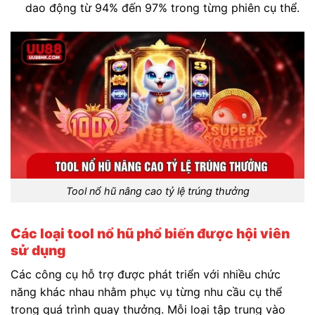
dao động từ 94% đến 97% trong từng phiên cụ thể.
Tool nổ hũ nâng cao tỷ lệ trúng thưởng
Các loại tool nổ hũ phổ biến được hội viên
sử dụng
Các công cụ hỗ trợ được phát triển với nhiều chức
năng khác nhau nhằm phục vụ từng nhu cầu cụ thể
trong quá trình quay thưởng. Mỗi loại tập trung vào