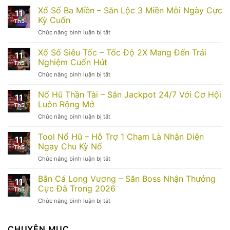
Xổ Số Ba Miền – Săn Lộc 3 Miền Mỗi Ngày Cực
11
Kỳ Cuốn
Th5
ở
Chức năng bình luận bị tắt
Xổ
Số
Xổ Số Siêu Tốc – Tốc Độ 2X Mang Đến Trải
11
Ba
Nghiệm Cuốn Hút
Th5
Miền
ở
Chức năng bình luận bị tắt
–
Xổ
Săn
Số
Nổ Hũ Thần Tài – Săn Jackpot 24/7 Với Cơ Hội
Lộc
11
Siêu
3
Luôn Rộng Mở
Th5
Tốc
Miền
ở
Chức năng bình luận bị tắt
–
Mỗi
Nổ
Tốc
Ngày
Hũ
Tool Nổ Hũ – Hỗ Trợ 1 Chạm Là Nhận Diện
Độ
Cực
11
Thần
2X
Ngay Chu Kỳ Nổ
Kỳ
Th5
Tài
Mang
Cuốn
ở
Chức năng bình luận bị tắt
–
Đến
Tool
Săn
Trải
Nổ
Bắn Cá Long Vương – Săn Boss Nhận Thưởng
Jackpot
Nghiệm
11
Hũ
24/7
Cực Đã Trong 2026
Cuốn
Th5
–
Với
Hút
ở
Chức năng bình luận bị tắt
Hỗ
Cơ
Bắn
Trợ
Hội
Cá
1
Luôn
Long
CHUYÊN MỤC
Chạm
Rộng